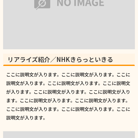
リアライズ紹介／NHKきらっといきる
ここに説明文が入ります。ここに説明文が入ります。ここに
説明文が入ります。ここに説明文が入ります。ここに説明文
が入ります。ここに説明文が入ります。ここに説明文が入り
ます。ここに説明文が入ります。ここに説明文が入ります。
ここに説明文が入ります。ここに説明文が入ります。ここに
説明文が入ります。