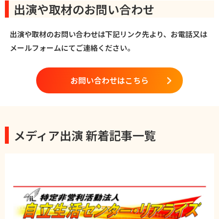
出演や取材のお問い合わせ
出演や取材のお問い合わせは下記リンク先より、お電話又は
メールフォームにてご連絡ください。
お問い合わせはこちら
メディア出演 新着記事一覧