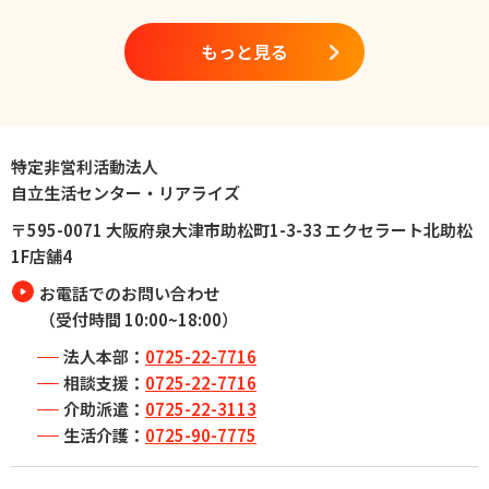
もっと見る
特定非営利活動法人
自立生活センター・リアライズ
〒595-0071 大阪府泉大津市助松町1-3-33 エクセラート北助松
1F店舗4
お電話でのお問い合わせ
（受付時間 10:00~18:00）
法人本部：
0725-22-7716
相談支援：
0725-22-7716
介助派遣：
0725-22-3113
生活介護：
0725-90-7775