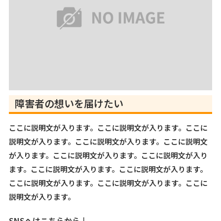
障害者の想いを届けたい
ここに説明文が入ります。ここに説明文が入ります。ここに
説明文が入ります。ここに説明文が入ります。ここに説明文
が入ります。ここに説明文が入ります。ここに説明文が入り
ます。ここに説明文が入ります。ここに説明文が入ります。
ここに説明文が入ります。ここに説明文が入ります。ここに
説明文が入ります。
SNSへはこちらから↓