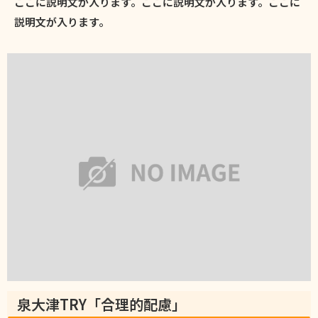
ここに説明文が入ります。ここに説明文が入ります。ここに
説明文が入ります。
泉大津TRY「合理的配慮」