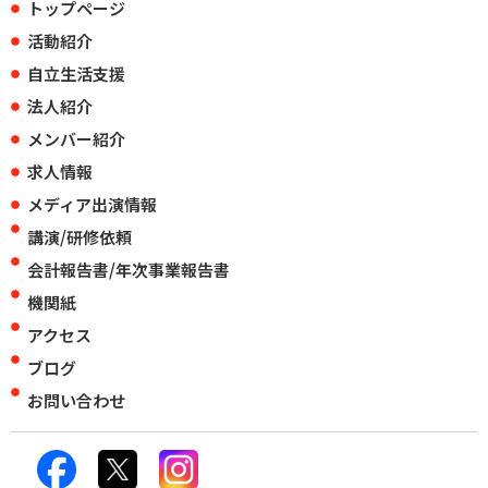
トップページ
活動紹介
自立生活支援
法人紹介
メンバー紹介
求人情報
メディア出演情報
講演/研修依頼
会計報告書/年次事業報告書
機関紙
アクセス
ブログ
お問い合わせ